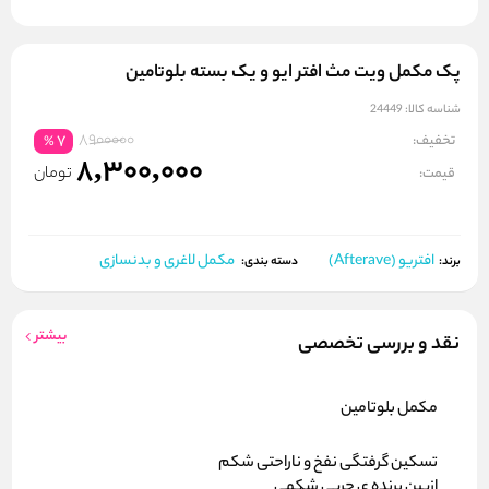
پک مکمل ویت مث افتر ایو و یک بسته بلوتامین
شناسه کالا:
24449
8900000
تخفیف:
7
%
8,300,000
تومان
قیمت:
افتریو (Afterave)
مکمل لاغری و بدنسازی
برند:
دسته بندی:
بیشتر
نقد و بررسی تخصصی
مکمل بلوتامین
تسکین گرفتگی نفخ و ناراحتی شکم
ازبین برنده ی چربی شکمی