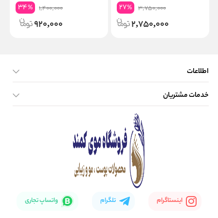
34
27
%
%
1,400,000
3,750,000
920,000
2,750,000
اطلاعات
خدمات مشتریان
صفحه اصلی
تماس با ما
بلاگ
نحوه ارسال کالا
اینستاگرام
تلگرام
واتساپ تجاری