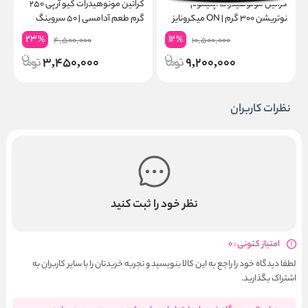
کراتین مونوهیدرات اپتیموم
کراتین مونوهیدرات کیو آر پی ۲۵۰
نوتریشن ۳۰۰ گرم | ON میکرونایز
گرم طعم آدامسی | ۵۰ سروینگ
۶۰ سروینگ
گ
23
12
%
%
4,500,000
10,500,000
3,450,000
9,200,000
نظرات کاربران
نظر خود را ثبت کنید
امتیاز کنونی : 0
لطفا دیدگاه خود را راجع به این کالا بنویسید و تجربه خریدتان را با سایر کاربران به
اشتراک بگذارید.