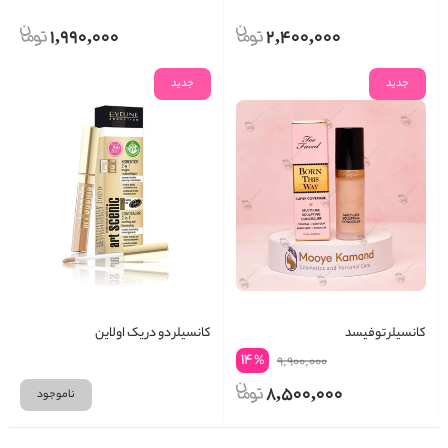
1,990,000
2,400,000
جدید
جدید
کانسیلر توفیسد
کانسیلر دو در یک اولاین
14
%
9,900,000
8,500,000
ناموجود