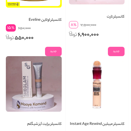
کانسیلر تارت
کانسیلر اولاین Eveline
8
%
7,500,000
15
%
650,000
6,900,000
550,000
جدید
جدید
کانسیلر میبلین Instant Age Rewind
کانسیلر برایت آیز شیگلم