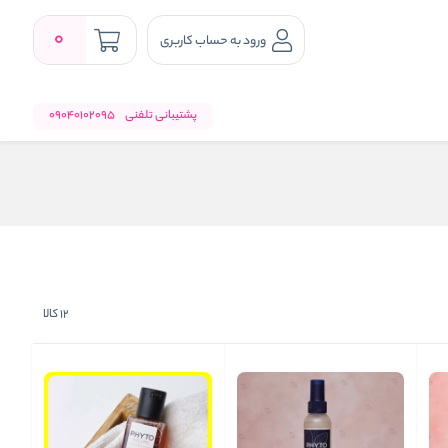
0
ورود به حساب کاربری
پشتیبانی تلفنی
09040102095
12
کالا