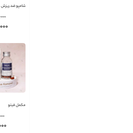
شامپو ضد ریزش م
مدل فیتوسیان phytocyane
,000
,000
مکمل فیتو
000
000