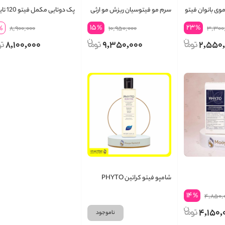
وی بانوان فیتو
سرم مو فیتوسیان ریزش مو ارثی
پک دوتایی مکمل ف
phyto مناسب خانم‌ها
phyto
15
23
%
%
%
8,900,000
10,950,000
3,300
8,100,000
9,350,000
2,550
شامپو فیتو کراتین PHYTO
ترمیم کننده قوی و آبرسان فیبر
14
%
4,850,
مو
4,150,
ناموجود