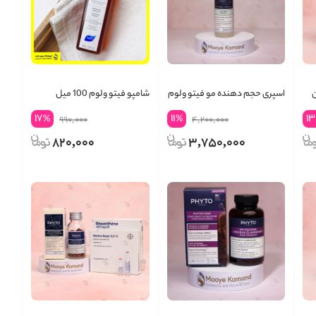
ن
اسپری حجم دهنده مو فیتو ولوم
شامپو فیتو ولوم 100 میل
Phyto Volume
17
11
13
%
%
990,000
4,200,000
820,000
3,750,000