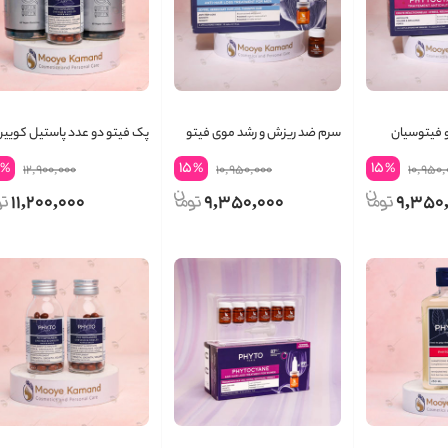
 فیتوسیان
سرم ضد ریزش و رشد موی فیتو
پک فیتو دو عدد پاستیل کویی
آقایان فیتوسیان
queen &amp; phyto
15
15
%
%
%
12,900,000
10,950,000
10,950,
11,200,000
9,350,000
9,350