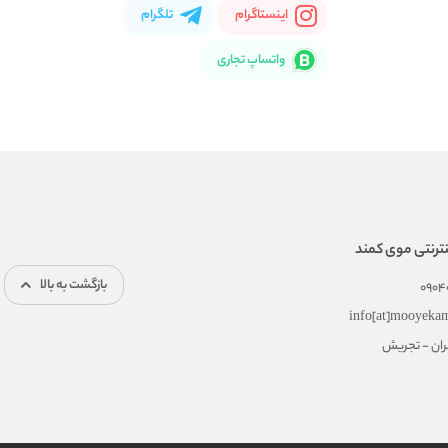
اینستاگرام
تلگرام
واتساپ تجاری
ترنتی موی کمند
بازگشت به بالا
0904
info[at]mooyeka
هران - تجریش