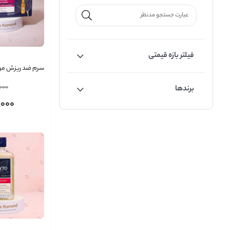
فیلتر بازه قیمتی
سرم ضد ریزش مو
مناسب خانم ها
000
برندها
,000