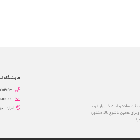
فروشگاه این
0102095
mand.co
مئن، ساده و لذت‌بخش از خرید
ایران - ت
برای همین با تنوع بالا، مشاوره
ید.