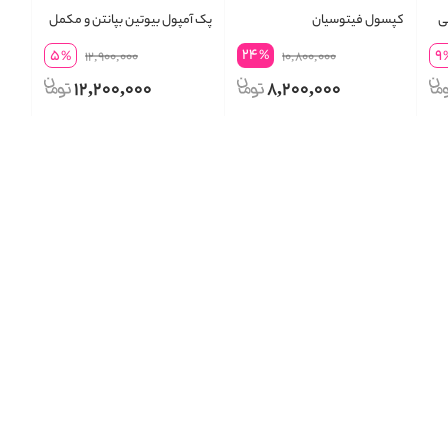
یتو 120 تایی
کپسول فیتوسیان
پک آمپول بیوتین بپانتن و مکمل
فیتو
24
5
9
%
%
12,900,000
10,800,000
12,200,000
8,200,000