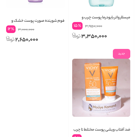
میسلار واتر بایودرما پوست چرب و
فوم شوینده صورت پوست خشک و
مختلط
15
%
3,950,000
مختلط کلینیک مدل All About Clean
12
%
3,000,000
3,350,000
2,650,000
جدید
ضد آفتاب ویشی پوست مختلط تا چرب