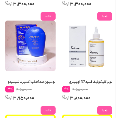
3,300,000
3,300,000
جدید
جدید
تونر گلیکولیک اسید 7% اوردینری
لوسیون ضد آفتاب اکسپرت شیسیدو
13
16
%
%
4,550,000
4,550,000
3,950,000
3,800,000
جدید
جدید