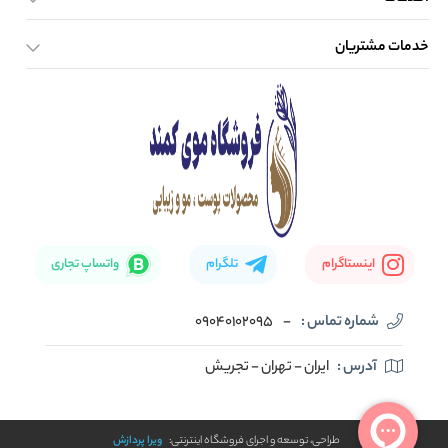
خدمات مشتریان
صفحه اصلی
تماس با ما
بلاگ
نحوه ارسال کالا
اینستاگرام
تلگرام
واتساپ تجاری
شماره تماس :
-
09040102095
آدرس :
ایران - تهران - تجریش
طراحی، توسعه و اجرای فروشگاه اینترنتی:
ویرا پردازش