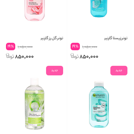
تونر زیستا گارنیر
تونر گل رز گارنیر
19
19
%
%
1,050,000
1,050,000
850,000
850,000
جدید
جدید