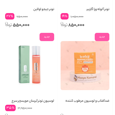
تونر آلوئه ورا گارنیر
تونر جیجو اولاین
27
19
%
%
750,000
1,050,000
550,000
850,000
جدید
جدید
ضدآفتاب و لوسیون مرطوب کننده
لوسیون تونر آبرسان مویسچر سرج
کودک استایل تری
کلینیک
35
%
3,950,000