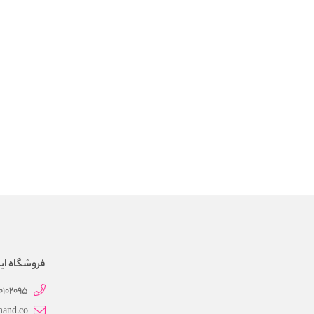
فروشگاه این
0102095
mand.co