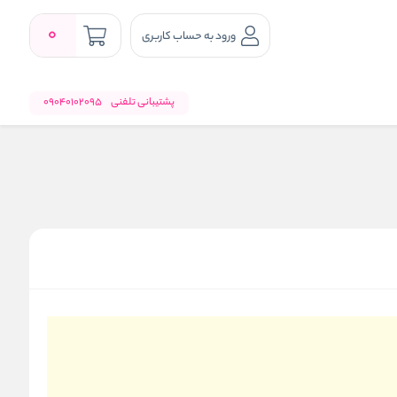
0
ورود به حساب کاربری
پشتیبانی تلفنی
09040102095