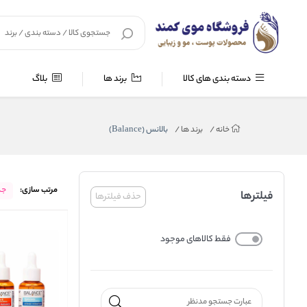
دسته بندی های کالا
برند ها
بلاگ
خانه
/
برند ها
/
بالانس (Balance)
مرتب سازی:
جد
فیلترها
حذف فیلترها
فقط کالاهای موجود