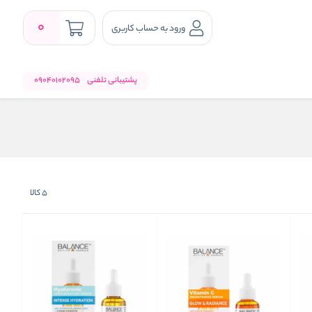
0
ورود به حساب کاربری
پشتیبانی تلفنی
09040102095
5
کالا