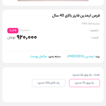
قرص ایمدین فایزر بالای 40 سال
شناسه کالا:
5956
1400000
تخفیف:
34
%
920,000
تومان
قیمت:
ایمدین (IMEDEEN)
مکمل پوست
برند:
دسته بندی:
تعداد
:
یک ورق (15 عددی)
یک ورق (15 عددی)
پک کامل(120 عددی)