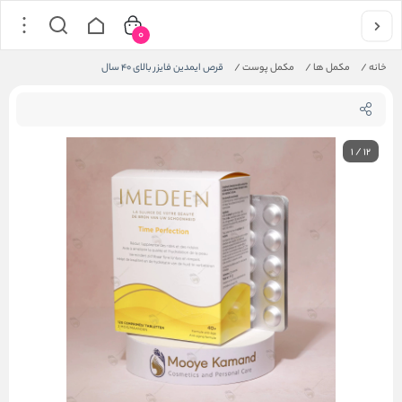
0
خانه
/
مکمل ها
/
مکمل پوست
/
قرص ایمدین فایزر بالای 40 سال
1
/
12