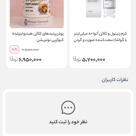
کرم رتینول و کلاژن آنوا ۸۰ میلی‌لیتر
پودر پپتیدهای کلاژن هیدرولیزشده
پ
با گواشا | سفت‌کننده صورت و گردن
کیو‌آرپی نوتریشن
8
%
7,550,000
6,950,000
5,700,000
نظرات کاربران
نظر خود را ثبت کنید