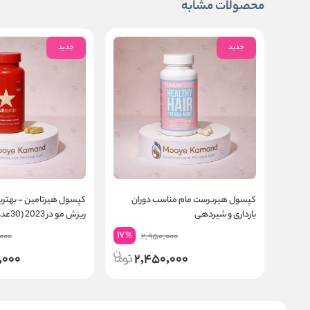
محصولات مشابه
جدید
جدید
کپسول هیربرست مام مناسب دوران
کپسول هیرتامین - بهتر
بارداری و شیردهی
ریزش مو در 2023 (30عددی)
17
%
000
2,950,000
,000
2,450,000