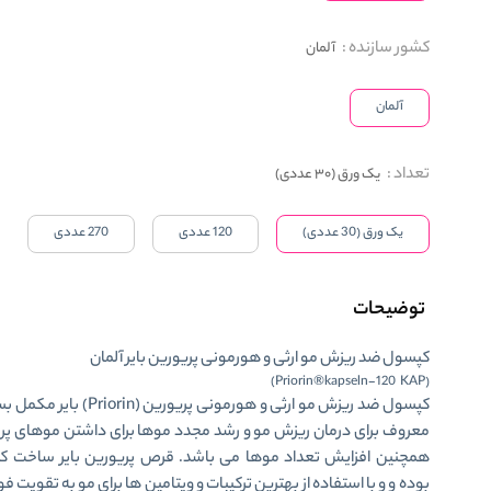
کشور سازنده
:
آلمان
آلمان
تعداد
:
یک ورق (30 عددی)
یک ورق (30 عددی)
120 عددی
270 عددی
توضیحات
کپسول ضد ریزش مو ارثی و هورمونی پریورین بایر آلمان
(Priorin®kapseln-120 KAP)
کپسول ضد ریزش مو ارثی و هورمونی پریورین (
معروف برای درمان ریزش مو و رشد مجدد موها برای داشتن موهای پر
همچنین افزایش تعداد موها می باشد. قرص پریورین بایر ساخت کش
بوده و و با استفاده از بهترین ترکیبات و ویتامین ها برای مو به تقویت 