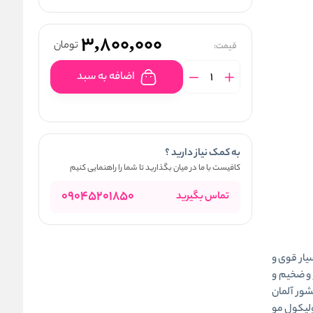
3,800,000
تومان
قیمت:
اضافه به سبد
به کمک نیاز دارید ؟
کافیست با ما در میان بگذارید تا شما را راهنمایی کنیم
09045201850
تماس بگیرید
Priorin) بایر مکمل بسیار قوی و
 و ضخیم و
ور آلمان
فولیکول مو