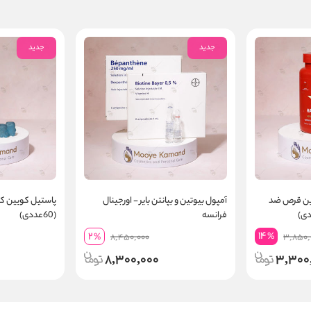
جدید
جدید
ین قرص ضد
آمپول بیوتین و بپانتن بایر - اورجینال
پاستیل کویین ک
فرانسه
(60عددی)
14
2
%
%
8,450,000
3,850,
8,300,000
3,300