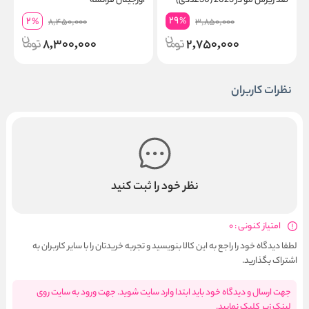
ضد ریزش مو در 2023 (30عددی)
اورجینال فرانسه
مو
29
2
%
%
8,450,000
3,850,000
8,300,000
2,750,000
نظرات کاربران
نظر خود را ثبت کنید
امتیاز کنونی : 0
لطفا دیدگاه خود را راجع به این کالا بنویسید و تجربه خریدتان را با سایر کاربران به
اشتراک بگذارید.
جهت ارسال و دیدگاه خود باید ابتدا وارد سایت شوید. جهت ورود به سایت روی
لینک زیر کلیک نمایید.