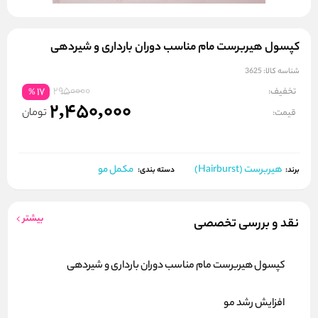
کپسول هیربرست مام مناسب دوران بارداری و شیردهی
شناسه کالا:
3625
2950000
تخفیف:
17
%
2,450,000
تومان
قیمت:
هیربرست (Hairburst)
مکمل مو
برند:
دسته بندی:
بیشتر
نقد و بررسی تخصصی
کپسول هیربرست مام مناسب دوران بارداری و شیردهی
افزایش رشد مو