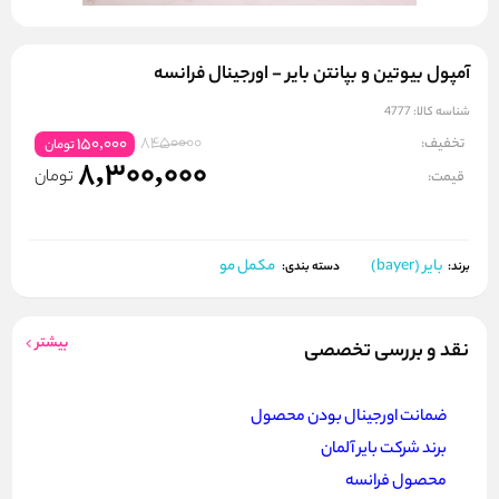
آمپول بیوتین و بپانتن بایر - اورجینال فرانسه
شناسه کالا:
4777
8450000
تخفیف:
150,000
تومان
8,300,000
تومان
قیمت:
بایر (bayer)
مکمل مو
برند:
دسته بندی:
بیشتر
نقد و بررسی تخصصی
ضمانت اورجینال بودن محصول
برند ش
رکت بایر آلمان
محصول فرانسه