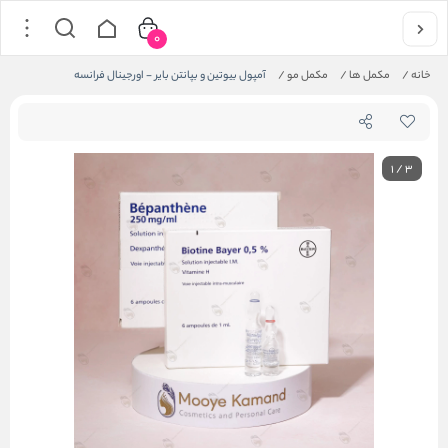
0
خانه
/
مکمل ها
/
مکمل مو
/
آمپول بیوتین و بپانتن بایر - اورجینال فرانسه
1
/
3