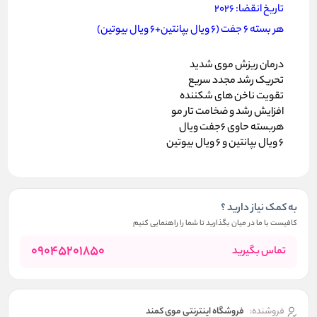
تاریخ انقضا: 2026
هر بسته 6 جفت (6 ویال بپانتین+6 ویال بیوتین)
درمان ریزش موی شدید
تحریک رشد مجدد سریع
تقویت ناخن های شکننده
افزایش رشد و ضخامت تار مو
هربسته حاوی 6جفت ویال
6 ویال بپانتین و 6 ویال بیوتین
به کمک نیاز دارید ؟
کافیست با ما در میان بگذارید تا شما را راهنمایی کنیم
09045201850
تماس بگیرید
فروشنده:
فروشگاه اینترنتی موی کمند