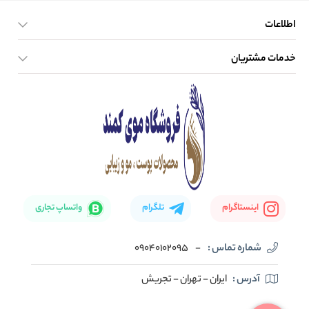
اطلاعات
خدمات مشتریان
صفحه اصلی
تماس با ما
بلاگ
نحوه ارسال کالا
اینستاگرام
تلگرام
واتساپ تجاری
شماره تماس :
-
09040102095
آدرس :
ایران - تهران - تجریش