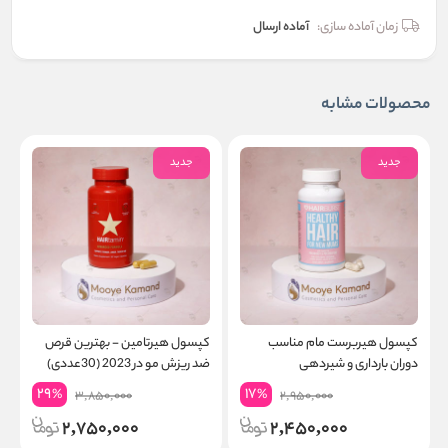
زمان آماده سازی:
آماده ارسال
محصولات مشابه
جدید
جدید
کپسول هیربرست مام مناسب
کپسول هیرتامین - بهترین قرص
پ
دوران بارداری و شیردهی
ضد ریزش مو در 2023 (30عددی)
مو
29
17
%
%
3,850,000
2,950,000
2,750,000
2,450,000