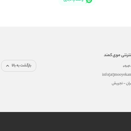
ترنتی موی کمند
بازگشت به بالا
0904
info[at]mooyeka
هران - تجریش