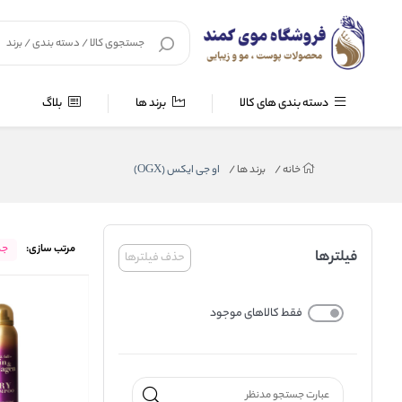
دسته بندی های کالا
برند ها
بلاگ
خانه
/
برند ها
/
او جی ایکس (OGX)
مرتب سازی:
جد
فیلترها
حذف فیلترها
فقط کالاهای موجود