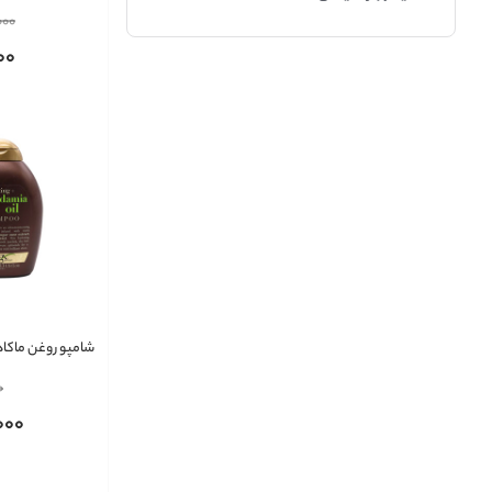
ایکس
اسپری مو
000
بر اساس نوع مو
00
موی رنگ شده
شامپو روغن ماکاد
ایکس
0
000