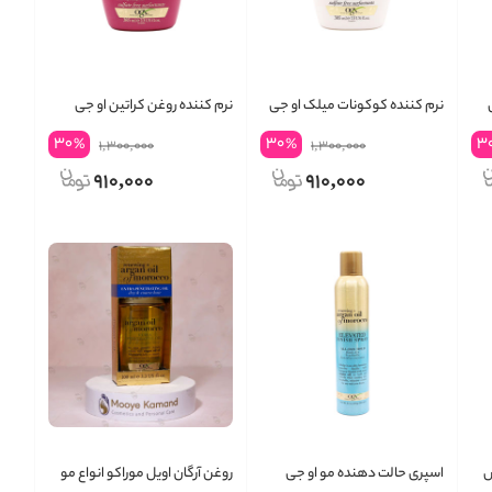
نرم کننده کوکونات میلک او جی
نرم کننده روغن کراتین او جی
ایکس
ایکس
30
30
3
%
%
1,300,000
1,300,000
910,000
910,000
س
اسپری حالت دهنده مو او جی
روغن آرگان اویل موراکو انواع مو