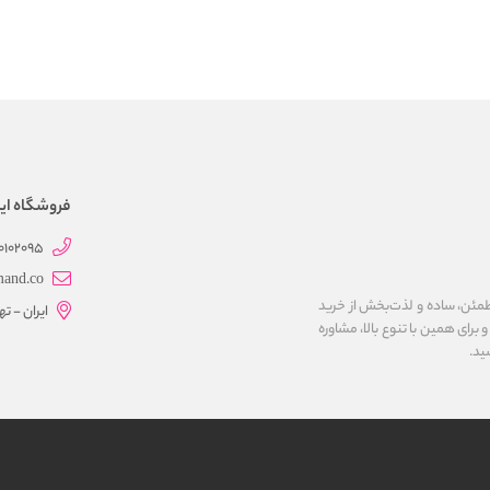
فروشگاه این
0102095
mand.co
مئن، ساده و لذت‌بخش از خرید
ایران - ت
برای همین با تنوع بالا، مشاوره
ید.