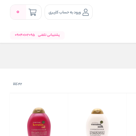
0
ورود به حساب کاربری
پشتیبانی تلفنی
09040102095
42
کالا