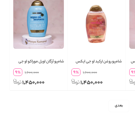
کس
شامپو روغن ارکید او جی ایکس
شامپو آرگان اویل موراکو او جی
ایکس
9
9
9
%
1,600,000
%
1,600,000
1,450,000
1,450,000
بعدی