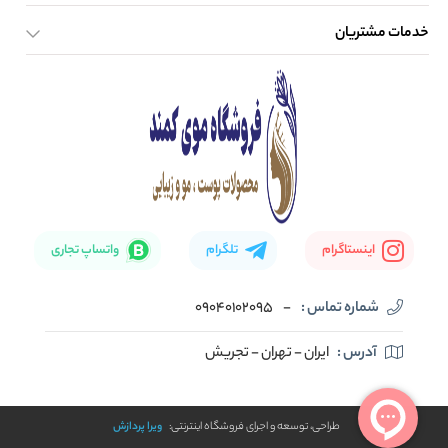
خدمات مشتریان
صفحه اصلی
تماس با ما
بلاگ
نحوه ارسال کالا
اینستاگرام
تلگرام
واتساپ تجاری
شماره تماس :
-
09040102095
آدرس :
ایران - تهران - تجریش
طراحی، توسعه و اجرای فروشگاه اینترنتی:
ویرا پردازش