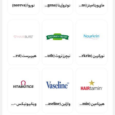
مای‌ویتامینز (My Vitamins)
نوتروژینا (Neutrogena)
نوروا (noreva)
نورکرین (Nourkrin)
نیچرز تروث (Nature`s truth)
هیربرست (Hairburst)
هیرتامین (Hairtamin)
وازلین (Vaseline)
ویتابیوتیکس - vitabiotics