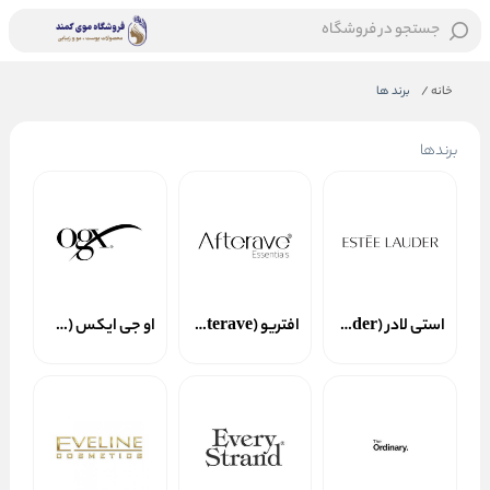
جستجو در فروشگاه
خانه
/
برند ها
برندها
استی لادر (Estée Lauder)
افتریو (Afterave)
او جی ایکس (OGX)