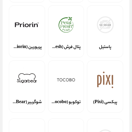
پاستیل
پتال فرش (Petal Fresh)
پریورین (Priorin)
پیکسی (Pixi)
توکوبو (Tocobo)
شوگربیر (SugarBear)