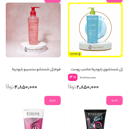
ژل شستشوی بایودرما مناسب پوست
فوم ژل شستشو سنسیبو بایودرما
چرب Bioderma
صورتی
14
%
3,300,000
4,850,000
2,850,000
جدید
جدید