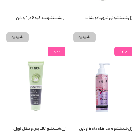
ژل شستشو تی تیری بادی شاپ
ژل شستشو سه کاره 8 در 1 اولاین
ناموجود
ناموجود
جدید
جدید
ژل شستشو insta skin care اولاین
ژل شستشو خاک رس و ذغال لورال