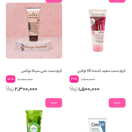
کرم دست سفید کننده 4D اولاین
کرم دست غنی سیکا نوکس
18
21
%
%
2,800,000
1,900,000
2,300,000
1,500,000
جدید
جدید