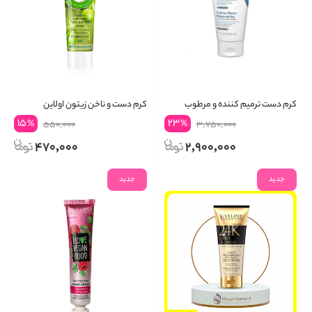
کرم دست ترمیم کننده و مرطوب
کرم دست و ناخن زیتون اولاین
کننده سراوی
15
23
%
%
550,000
3,750,000
470,000
2,900,000
جدید
جدید