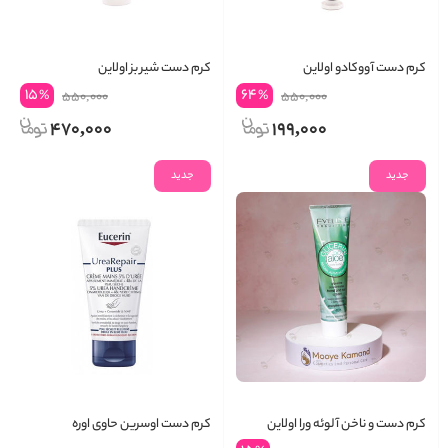
کرم دست آووکادو اولاین
کرم دست شیر بز اولاین
15
64
%
%
550,000
550,000
470,000
199,000
جدید
جدید
کرم دست و ناخن آلوئه ورا اولاین
کرم دست اوسرین حاوی اوره