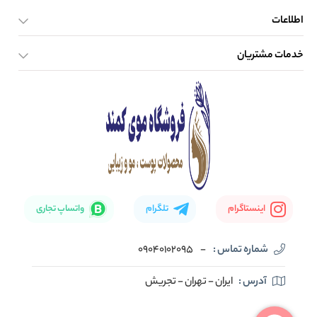
اطلاعات
خدمات مشتریان
صفحه اصلی
تماس با ما
بلاگ
نحوه ارسال کالا
اینستاگرام
تلگرام
واتساپ تجاری
شماره تماس :
-
09040102095
آدرس :
ایران - تهران - تجریش