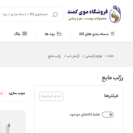
دسته بندی های کالا
برند ها
بلاگ
خانه
/
لوازم آرایشی
/
آرایش لب
/
رژلب مایع
رژلب مایع
مرتب سازی:
جد
فیلترها
حذف فیلترها
فقط کالاهای موجود