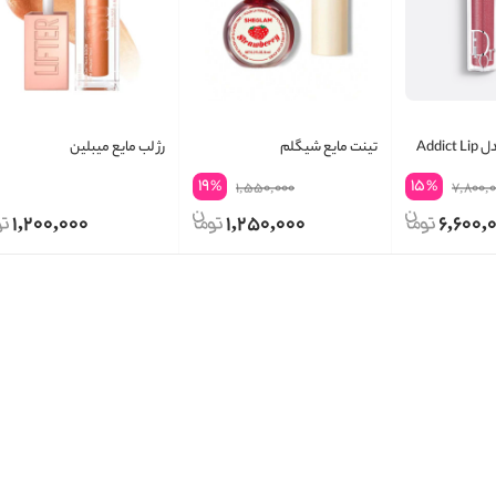
لیپ گلاس دیور مدل Addict Lip
تینت مایع شیگلم
رژ لب مایع میبلین
19
15
%
%
1,550,000
7,800,
1,200,000
1,250,000
6,600,