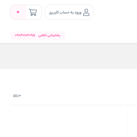
0
ورود به حساب کاربری
پشتیبانی تلفنی
09040102095
3
کالا