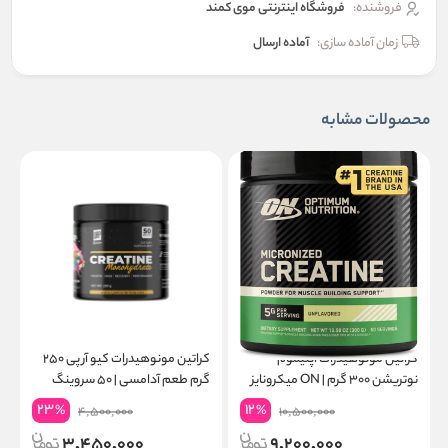
فروشنده:
فروشگاه اینترنتی موی کمند
زمان آماده سازی:
آماده ارسال
محصولات مشابه
کراتین مونوهیدرات اپتیموم
کراتین مونوهیدرات کیو آر پی ۲۵۰
نوتریشن ۳۰۰ گرم | ON میکرونایز
گرم طعم آدامسی | ۵۰ سروینگ
۶۰ سروینگ
گ
23
12
%
%
4,500,000
10,500,000
3,450,000
9,200,000