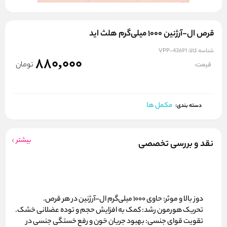
قرص ال-آرژنین ۱۰۰۰ میلی‌گرم هلث اید
شناسه کالا:
VPP-43691
880,000
تومان
قیمت:
مکمل ها
دسته بندی:
بیشتر
نقد و بررسی تخصصی
دوز بالا و موثر:
حاوی ۱۰۰۰ میلی‌گرم ال-آرژنین در هر قرص.
تحریک هورمون رشد:
کمک به افزایش حجم و توده عضلانی خشک.
تقویت قوای جنسی:
بهبود جریان خون و رفع خستگی جنسی در