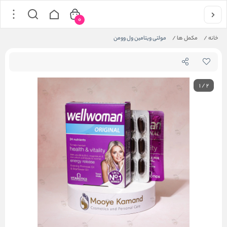
0
خانه
/
مکمل ها
/
مولتی ویتامین ول وومن
1
/
2