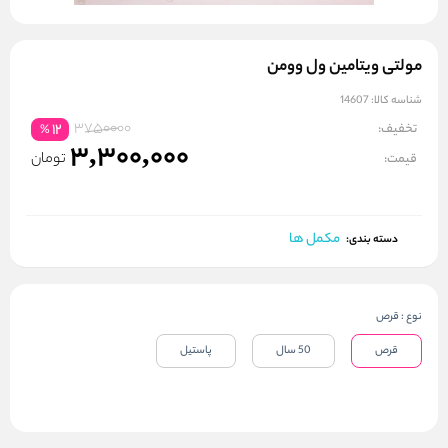
مولتی ویتامین ول وومن
شناسه کالا:
14607
3750000
تخفیف:
12
%
3,300,000
تومان
قیمت:
مکمل ها
دسته بندی:
نوع
:
قرص
قرص
50 سال
پاستیل