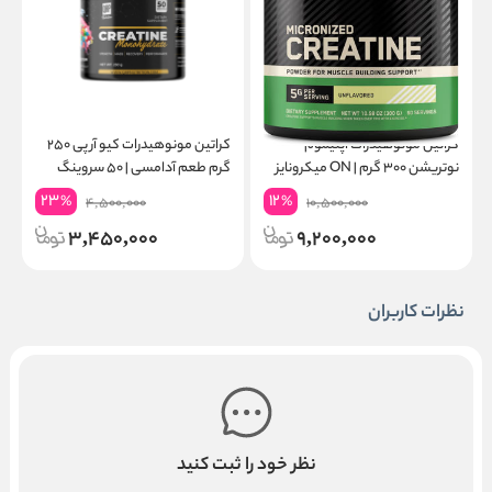
کراتین مونوهیدرات اپتیموم
کراتین مونوهیدرات کیو آر پی ۲۵۰
نوتریشن ۳۰۰ گرم | ON میکرونایز
گرم طعم آدامسی | ۵۰ سروینگ
۶۰ سروینگ
گ
23
12
%
%
4,500,000
10,500,000
3,450,000
9,200,000
نظرات کاربران
نظر خود را ثبت کنید