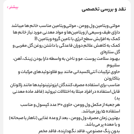
بیشتر
نقد و بررسی تخصصی
مولتی ویتامین ول وومن ، مولتی‌ویتامین مناسب خانم ها میباشد
دارای طیف وسیعی از ویتامین‌ها و مواد معدنی مورد نیاز خانم ها
کمک به افزایش سطح انرژی با تامین گروه ویتامین‌ B
کمک به کاهش علائم دوران قاعدگی با داشتن روغن گل مغربی و
گل ستاره‌ای
بهبود سلامت پوست، مو و ناخن به واسطه دارا بودن زینک، آهن،
سلنیوم
حاوی ترکیبات آنتی‌اکسیدانی مانند بیو فلاونوئیدهای مرکبات و
بتاکاروتن
مناسب برای استفاده مصرف کنندگان ایزوترتینوئیدها مانند راکوتان
قابل استفاده در افراد مبتلا به اختلالات تیروئید (فاقد ماده معدنی
ید)
هر جعبه از مکمل ول وومن، حاوی 30 عدد کپسول و مناسب
استفاده 15 روز میباشد.
بهترین زمان مصرف ول وومن ، بعد از وعده غذایی (ناهار یا صبحانه)
و با معده پر می‌باشد.
بدون رنگ مصنوعی، فاقد نگهدارنده، فاقد مخمر