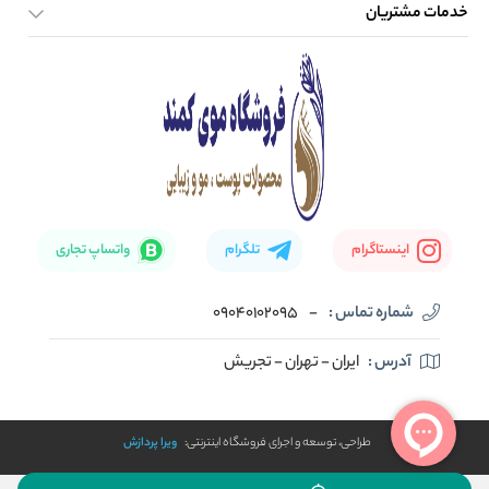
خدمات مشتریان
صفحه اصلی
تماس با ما
بلاگ
نحوه ارسال کالا
اینستاگرام
تلگرام
واتساپ تجاری
شماره تماس :
-
09040102095
آدرس :
ایران - تهران - تجریش
طراحی، توسعه و اجرای فروشگاه اینترنتی:
ویرا پردازش