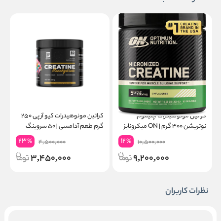
کراتین مونوهیدرات اپتیموم
کراتین مونوهیدرات کیو آر پی ۲۵۰
نوتریشن ۳۰۰ گرم | ON میکرونایز
گرم طعم آدامسی | ۵۰ سروینگ
۶۰ سروینگ
گ
23
12
%
%
4,500,000
10,500,000
3,450,000
9,200,000
نظرات کاربران