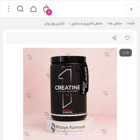
0
خانه
/
مکمل ها
/
مکمل لاغری و بدنسازی
/
کراتین رول وان
1
/
6