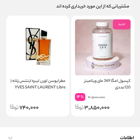
مشتریانی که از این مورد خریداری کرده اند
جدید
کپسول امگا 369 مای ویتامینز
عطر ایوسن لورن لیبره اینتنس زنانه |
120عددی
YVES SAINT LAURENT Libre
Intense
14
%
4,500,000
740,000
3,850,000
اطلاعات