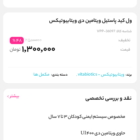
ول کید پاستیل ویتامین دی ویتابیوتیکس
شناسه کالا:
VPP-36097
2500000
تخفیف:
48
%
1,300,000
تومان
قیمت:
ویتابیوتیکس - vitabiotics
مکمل ها
برند:
,
دسته بندی:
بیشتر
نقد و بررسی تخصصی
مخصوص سیستم ایمنی کودکان 3 تا 7 سال
حاوی ویتامین دی 400 UI