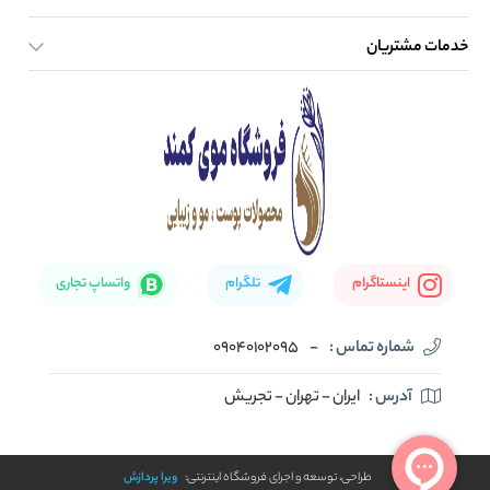
خدمات مشتریان
صفحه اصلی
تماس با ما
بلاگ
نحوه ارسال کالا
اینستاگرام
تلگرام
واتساپ تجاری
شماره تماس :
-
09040102095
آدرس :
ایران - تهران - تجریش
طراحی، توسعه و اجرای فروشگاه اینترنتی:
ویرا پردازش