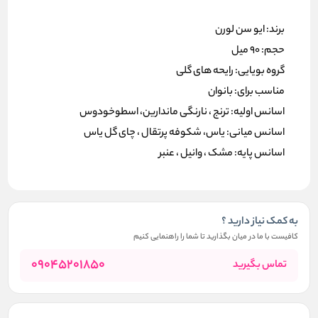
برند: ایو سن لورن
حجم: 90 میل
گروه بویایی: رایحه های گلی
مناسب برای: بانوان
اسانس اولیه: ترنج ، نارنگی ماندارین، اسطوخودوس
اسانس میانی: یاس، شکوفه پرتقال ، چای گل یاس
اسانس پایه: مشک ، وانیل ، عنبر
به کمک نیاز دارید ؟
کافیست با ما در میان بگذارید تا شما را راهنمایی کنیم
09045201850
تماس بگیرید