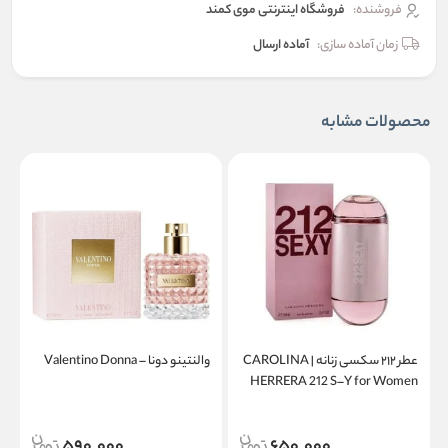
فروشنده:
فروشگاه اینترنتی موی کمند
زمان آماده سازی:
آماده ارسال
محصولات مشابه
عطر ۲۱۲ سکسی زنانه | CAROLINA
والنتینو دونا – Valentino Donna
a
HERRERA 212 S–Y for Women