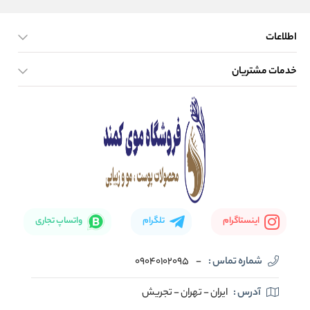
اطلاعات
خدمات مشتریان
صفحه اصلی
تماس با ما
بلاگ
نحوه ارسال کالا
اینستاگرام
تلگرام
واتساپ تجاری
شماره تماس :
-
09040102095
آدرس :
ایران - تهران - تجریش