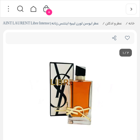
0
خانه
/
عطر و ادکلن
/
عطر ایوسن لورن لیبره اینتنس زنانه | YVES SAINT LAURENT Libre Intense
1
/
2