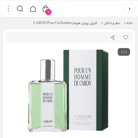
0
خانه
/
عطر و ادکلن
/
کارون پوران هوم | CARON Pour Un Homme
1
/
1