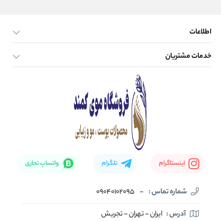
اطلاعات
خدمات مشتریان
صفحه اصلی
تماس با ما
بلاگ
نحوه ارسال کالا
اینستاگرام
تلگرام
واتساپ تجاری
شماره تماس :
-
09040102095
آدرس :
ایران - تهران - تجریش