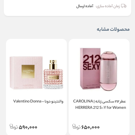
زمان آماده سازی:
آماده ارسال
محصولات مشابه
عطر ۲۱۲ سکسی زنانه | CAROLINA
والنتینو دونا – Valentino Donna
a
HERRERA 212 S–Y for Women
590,000
650,000