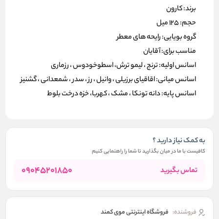
برند: کارون
حجم: 125 میل
گروه بویایی: رایحه های معطر
مناسب برای: آقایان
اسانس اولیه: ترنج ، لیمو ترش، اسطوخودوس ، رزماری
اسانس میانی: اقاقیای برزیلی ، وانیل ، رز ، سدر ، شمعدانی ، گشنیز
اسانس پایه: دانه تونکا ، مشک ، کهربا، خزه درخت بلوط
به کمک نیاز دارید ؟
کافیست با ما در میان بگذارید تا شما را راهنمایی کنیم
09045201850
تماس بگیرید
فروشنده:
فروشگاه اینترنتی موی کمند