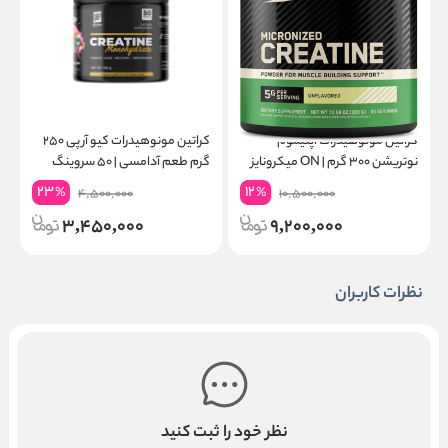
کراتین مونوهیدرات اپتیموم
کراتین مونوهیدرات کیو آر پی ۲۵۰
نوتریشن ۳۰۰ گرم | ON میکرونایز
گرم طعم آدامسی | ۵۰ سروینگ
۶۰ سروینگ
گ
23
12
%
%
4,500,000
10,500,000
3,450,000
9,200,000
نظرات کاربران
نظر خود را ثبت کنید