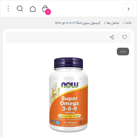
0
خانه
/
مکمل ها
/
کپسول سوپر امگا 3-6-9 ناو now
1
/
1