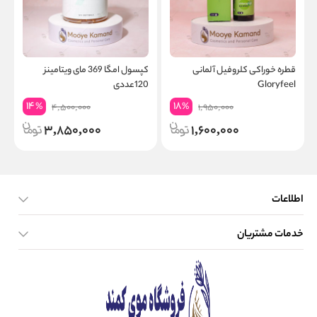
قطره خوراکی کلروفیل آلمانی
کپسول امگا 369 مای ویتامینز
ق
Gloryfeel
120عددی
14
18
%
%
4,500,000
1,950,000
3,850,000
1,600,000
اطلاعات
خدمات مشتریان
صفحه اصلی
تماس با ما
بلاگ
نحوه ارسال کالا