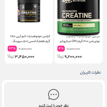
کراتین مونوهیدرات اپتیموم
کراتین مونوهیدرات کیو آر پی ۲۵۰
نوتریشن ۳۰۰ گرم | ON میکرونایز
گرم طعم آدامسی | ۵۰ سروینگ
۶۰ سروینگ
گ
23
12
%
%
4,500,000
10,500,000
3,450,000
9,200,000
نظرات کاربران
نظر خود را ثبت کنید