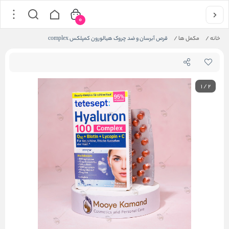
0
خانه
/
مکمل ها
/
قرص آبرسان و ضد چروک هیالورون کمپلکس complex
1
/
2