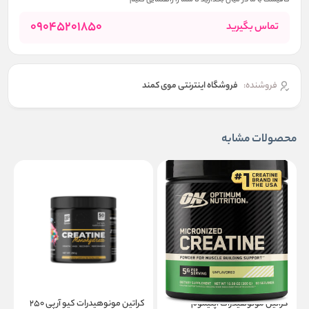
کافیست با ما در میان بگذارید تا شما را راهنمایی کنیم
09045201850
تماس بگیرید
فروشنده:
فروشگاه اینترنتی موی کمند
محصولات مشابه
کراتین مونوهیدرات اپتیموم
کراتین مونوهیدرات کیو آر پی ۲۵۰