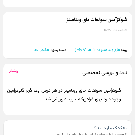
گلوکزآمین سولفات مای ویتامینز
شناسه کالا:
8249
مای‌ویتامینز (My Vitamins)
مکمل ها
برند:
دسته بندی:
بیشتر
نقد و بررسی تخصصی
گلوکزآمین سولفات مای ویتامینز در هر قرص یک گرم گلوکزآمین
وجود دارد. برای افرادی که تمرینات ورزشی شد...
به کمک نیاز دارید ؟