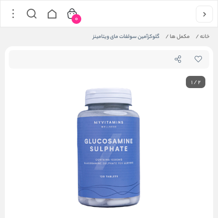
0
خانه
/
مکمل ها
/
گلوکزآمین سولفات مای ویتامینز
1
/
2