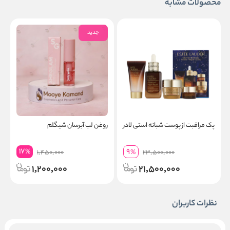
محصولات مشابه
جدید
پک مراقبت از پوست شبانه استی لادر
روغن لب آبرسان شیگلم
س
17
9
%
1,450,000
%
23,500,000
1,200,000
21,500,000
نظرات کاربران