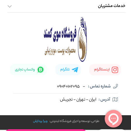
خدمات مشتریان
صفحه اصلی
تماس با ما
بلاگ
نحوه ارسال کالا
اینستاگرام
تلگرام
واتساپ تجاری
شماره تماس :
-
09040102095
آدرس :
ایران - تهران - تجریش
طراحی، توسعه و اجرای فروشگاه اینترنتی:
ویرا پردازش