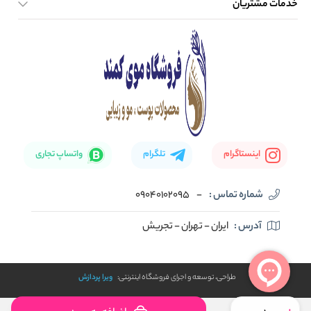
خدمات مشتریان
صفحه اصلی
تماس با ما
بلاگ
نحوه ارسال کالا
اینستاگرام
تلگرام
واتساپ تجاری
شماره تماس :
-
09040102095
آدرس :
ایران - تهران - تجریش
طراحی، توسعه و اجرای فروشگاه اینترنتی:
ویرا پردازش