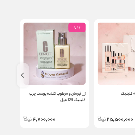
جدید
جدید
ژل آبرسان و مرطوب کننده پوست چرب
فوم شس
کلینیک 125 میل
کلینیک
4,700,000
25,500,000