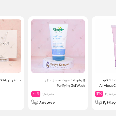
ت خشک و
ژل شوینده صورت سیمپل مدل
ست آبرسان 4 تکه کلینیک
Purifying Gel Wash
20
12
%
%
1,100,000
3,000,0
880,000
2,650,