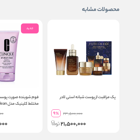
محصولات مشابه
جدید
پک مراقبت از پوست شبانه استی لادر
فوم شوینده صورت پوس
مختلط کلینیک مدل All About Clean
9
00
%
23,500,000
000
21,500,000