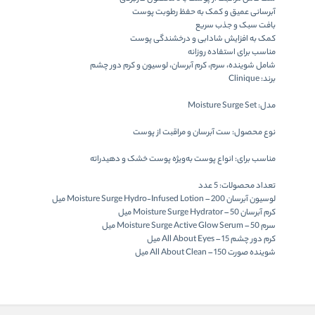
آبرسانی عمیق و کمک به حفظ رطوبت پوست
بافت سبک و جذب سریع
کمک به افزایش شادابی و درخشندگی پوست
مناسب برای استفاده روزانه
شامل شوینده، سرم، کرم آبرسان، لوسیون و کرم دور چشم
برند:
Clinique
مدل:
Moisture Surge Set
نوع محصول:
ست آبرسان و مراقبت از پوست
مناسب برای:
انواع پوست به‌ویژه پوست خشک و دهیدراته
تعداد محصولات:
5 عدد
لوسیون آبرسان Moisture Surge Hydro‑Infused Lotion – 200 میل
کرم آبرسان Moisture Surge Hydrator – 50 میل
سرم Moisture Surge Active Glow Serum – 50 میل
کرم دور چشم All About Eyes – 15 میل
شوینده صورت All About Clean – 150 میل