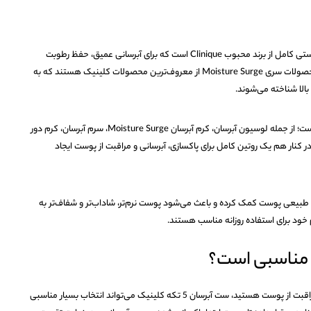
ست آبرسان 5 تکه کلینیک یک پک مراقبت پوستی کامل از برند محبوب Clinique است که برای آبرسانی عمیق، حفظ رطوبت
پوست و افزایش شادابی طراحی شده است. محصولات سری Moisture Surge از معروف‌ترین محصولات کلینیک هستند که به
الا شناخته می‌شوند.
در این ست چند محصول کاربردی قرار گرفته است؛ از جمله لوسیون آبرسان، کرم آبرسان Moisture Surge، سرم آبرسان، کرم دور
نار هم یک روتین کامل برای پاکسازی، آبرسانی و مراقبت از پوست ایجاد
طبیعی پوست کمک کرده و باعث می‌شود پوست نرم‌تر، شاداب‌تر و شفاف‌تر به
 خود برای استفاده روزانه مناسب هستند.
 مناسبی است؟
اگر به دنبال یک روتین کامل برای آبرسانی و مراقبت از پوست هستید، ست آبرسان 5 تکه کلینیک می‌تواند انتخاب بسیار مناسبی