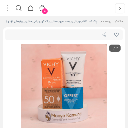
0
خانه
/
پوست
/
پک ضد آفتاب ویشی پوست چرب +شیر پاک کن ویشی مدل پیورترمال ۳ در ۱
1
/
3