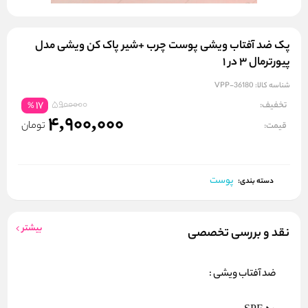
پک ضد آفتاب ویشی پوست چرب +شیر پاک کن ویشی مدل
پیورترمال ۳ در ۱
شناسه کالا:
VPP-36180
5900000
تخفیف:
17
%
4,900,000
تومان
قیمت:
پوست
دسته بندی:
بیشتر
نقد و بررسی تخصصی
ضد آفتاب ویشی :