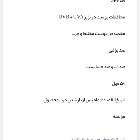
SPF 50
محافظت پوست در برابر UVB + UVA
مخصوص پوست مختلط و چرب
ضد براقی
ضد آب و ضد حساسیت
50 میل
تاریخ انقضا: 12 ماه پس از باز شدن درب محصول
فرانسه
شیر پاک کن ویشی مدل پیورترمال ۳ در ۱: