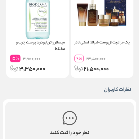
پک مراقبت از پوست شبانه استی لادر
میسلار واتر بایودرما پوست چرب و
ژ
مختلط
چ
15
9
%
3,950,000
%
23,500,000
3,350,000
21,500,000
نظرات کاربران
نظر خود را ثبت کنید