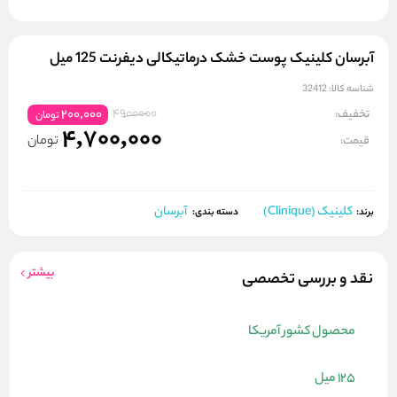
آبرسان کلینیک پوست خشک درماتیکالی دیفرنت 125 میل
شناسه کالا:
32412
4900000
تخفیف:
200,000
تومان
4,700,000
تومان
قیمت:
کلینیک (Clinique)
آبرسان
برند:
دسته بندی:
بیشتر
نقد و بررسی تخصصی
محصول کشور آمریکا
125 میل