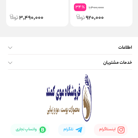
34
%
1,400,000
3,490,000
920,000
اطلاعات
خدمات مشتریان
صفحه اصلی
تماس با ما
بلاگ
نحوه ارسال کالا
اینستاگرام
تلگرام
واتساپ تجاری