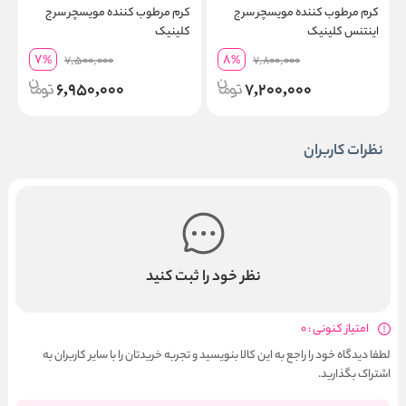
کرم مرطوب کننده مویسچر سرج
کرم مرطوب کننده مویسچر سرج
ک
اینتنس کلینیک
کلینیک
د
7
8
%
7,500,000
%
7,800,000
6,950,000
7,200,000
نظرات کاربران
نظر خود را ثبت کنید
امتیاز کنونی : 0
لطفا دیدگاه خود را راجع به این کالا بنویسید و تجربه خریدتان را با سایر کاربران به
اشتراک بگذارید.