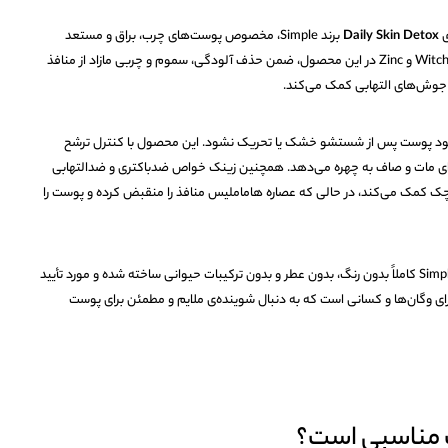
ی
Daily Skin Detox
برند Simple، مخصوص پوست‌های چرب، براق و مستعد
جوش طراحی شده است. ترکیب ویژه‌ی Witch Hazel و Zinc در این محصول، ضمن حذف آلودگی، سموم و چربی مازاد از منافذ
 جوش‌های التهابی کمک می‌کند.
شود پوست پس از شستشو خشک یا تحریک نشود. این محصول با کنترل ترشح
ی مات و صاف به چهره می‌دهد. همچنین زینک خواص ضدباکتری و ضدالتهابی
ک کمک می‌کند، در حالی که عصاره هاماملیس منافذ را منقبض کرده و پوست را
ژل شستشوی صورت Simple Purifying Gel Wash کاملاً بدون رنگ، بدون عطر و بدون ترکیبات حیوانی ساخته شده و مورد تأیید
رای وگان‌ها و کسانی است که به دنبال شوینده‌ی ملایم و مطمئن برای پوست
 مناسبی است؟