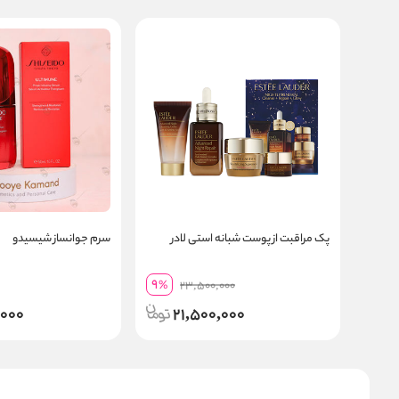
پک مراقبت از پوست شبانه استی لادر
سرم جوانساز شیسیدو
9
%
23,500,000
,000
21,500,000