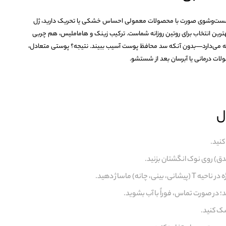
شست‌وشوی صورت با محصولات معمولی احساس خشکی یا تحریک دارید، ژل
‌وشوی Simple Purifying Gel Wash بهترین انتخاب برای روتین روزانه شماست. ترکیب زینک و هاماملیس، هم چربی
نگه می‌دارد—بدون آنکه سد محافظ پوست آسیب ببیند. نتیجه؟ پوستی متعادل،
لات درمانی یا آبرسان بعد از شستشو.
ل
کنید.
دق) روی نوک انگشتان بزنید.
چانه) ماساژ دهید.
 در صورت تماس، فوراً با آب بشوید.
شک کنید.