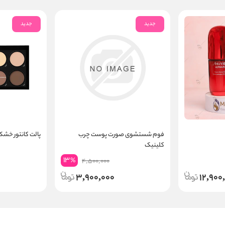
جدید
جدید
فوم شستشوی صورت پوست چرب
پالت کانتور خش
کلینیک
13
%
4,500,000
3,900,000
12,900