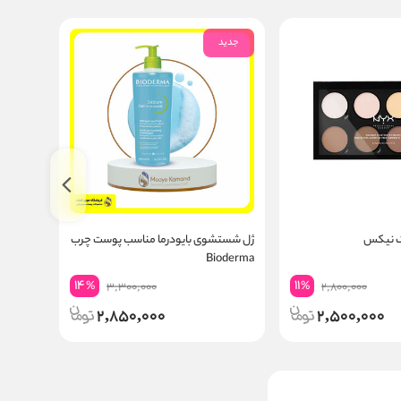
جدید
جدید
ک نیکس
ژل شستشوی بایودرما مناسب پوست چرب
آبرسان 
Bioderma
14
11
%
%
3,300,000
2,800,000
2,850,000
2,500,000