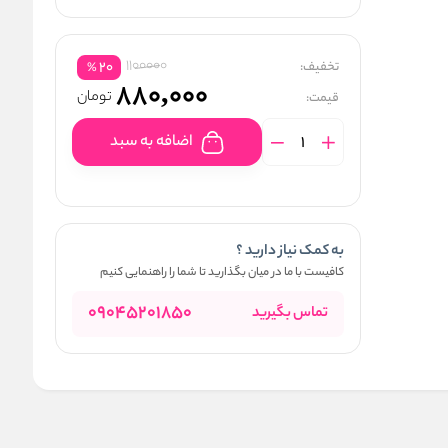
1100000
تخفیف:
20
%
880,000
تومان
قیمت:
اضافه به سبد
به کمک نیاز دارید ؟
کافیست با ما در میان بگذارید تا شما را راهنمایی کنیم
09045201850
تماس بگیرید