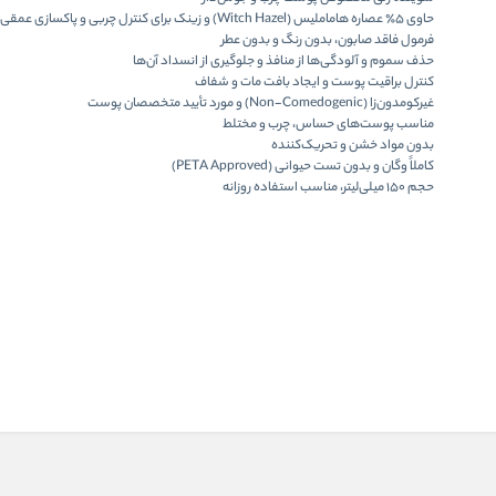
حاوی
۵٪ عصاره هاماملیس (Witch Hazel)
و
زینک
برای کنترل چربی و پاکسازی عمقی
فرمول فاقد صابون، بدون رنگ و بدون عطر
حذف سموم و آلودگی‌ها از منافذ و جلوگیری از انسداد آن‌ها
کنترل براقیت پوست و ایجاد بافت مات و شفاف
غیرکومدون‌زا (Non-Comedogenic) و مورد تأیید متخصصان پوست
مناسب پوست‌های حساس، چرب و مختلط
بدون مواد خشن و تحریک‌کننده
کاملاً وگان و بدون تست حیوانی (PETA Approved)
حجم ۱۵۰ میلی‌لیتر، مناسب استفاده روزانه