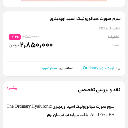
سرم صورت هیالورونیک اسید اوردینری
شناسه کالا:
3923
3550000
تخفیف:
20
%
2,850,000
تومان
قیمت:
اوردینری (Ordinary)
سرم صورت
برند:
دسته بندی:
بیشتر
نقد و بررسی تخصصی
سرم صورت هیالورونیک اسید اوردینری The Ordinary Hyaluronic
Acid 2% + B5 بافت بر پایه آب آبرسان نرم