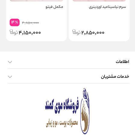
سرم نیاسینامید اوردینری
مکمل فیتو
ض
(50میل -
14
%
4,850,000
4,150,000
2,850,000
اطلاعات
خدمات مشتریان
صفحه اصلی
تماس با ما
بلاگ
نحوه ارسال کالا