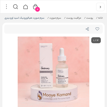
0
خانه
/
پوست
/
مراقبت پوست
/
سرم صورت
/
سرم صورت هیالورونیک اسید اوردینری
1
/
3