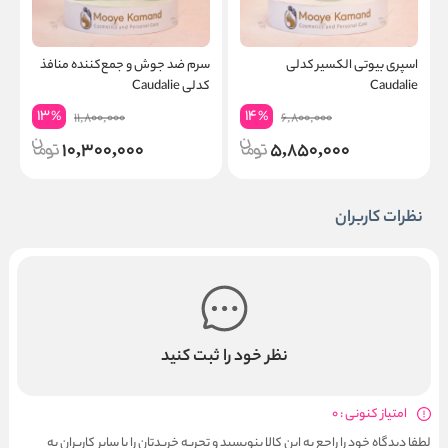
اسپری بیوتی الکسیر کدلی
سرم ضد جوش و جمع‌کننده منافذ
س
Caudalie
کدلی Caudalie
e
13
14
%
%
11,800,000
6,800,000
10,300,000
5,850,000
نظرات کاربران
نظر خود را ثبت کنید
امتیاز کنونی : 0
لطفا دیدگاه خود را راجع به این کالا بنویسید و تجربه خریدتان را با سایر کاربران به