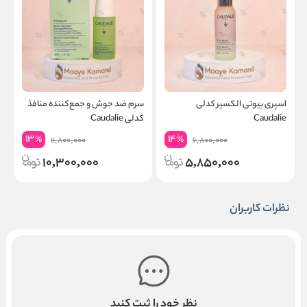
اسپری بیوتی الکسیر کدلی
سرم ضد جوش و جمع‌کننده منافذ
س
Caudalie
کدلی Caudalie
e
13
14
%
%
11,800,000
6,800,000
10,300,000
5,850,000
نظرات کاربران
نظر خود را ثبت کنید