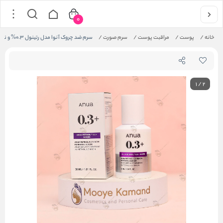
0
خانه
/
پوست
/
مراقبت پوست
/
سرم صورت
/
سرم ضد چروک آنوا مدل رتینول 0.3% و نیاسین حجم 30 میل
1
/
2