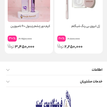
ژل ابروی بی رنگ شیگلم
کرم دور چشم رتینول +9 نامبوزین
س
30
20
%
%
4,950,000
2,800,000
3,450,000
2,250,000
اطلاعات
خدمات مشتریان
صفحه اصلی
تماس با ما
بلاگ
نحوه ارسال کالا