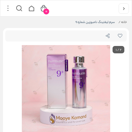
0
خانه
/
سرم لیفتینگ نامبوزین شماره ۹
1
/
2