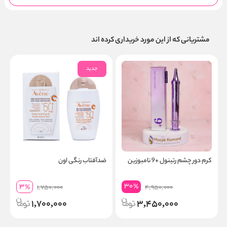
مشتریانی که از این مورد خریداری کرده اند
جدید
کرم دور چشم رتینول +9 نامبوزین
ضدآفتاب رنگی اون
ق
30
3
%
%
1,750,000
4,950,000
1,700,000
3,450,000