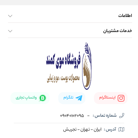
اطلاعات
خدمات مشتریان
صفحه اصلی
تماس با ما
بلاگ
نحوه ارسال کالا
اینستاگرام
تلگرام
واتساپ تجاری
شماره تماس :
-
09040102095
آدرس :
ایران - تهران - تجریش