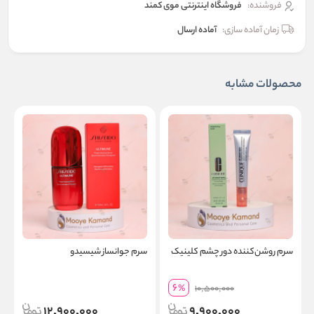
فروشنده:
فروشگاه اینترنتی موی کمند
زمان آماده سازی:
آماده ارسال
محصولات مشابه
سرم روشن‌کننده دور چشم کلینیک
سرم جوانساز شیسیدو
ا
6
%
10,500,000
12,900,000
9,900,000