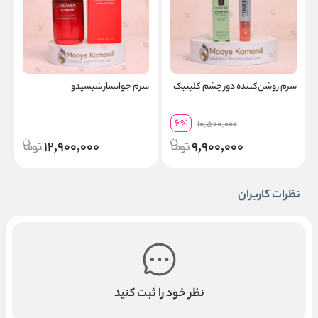
سرم روشن‌کننده دور چشم کلینیک
سرم جوانساز شیسیدو
ا
6
%
10,500,000
12,900,000
9,900,000
نظرات کاربران
نظر خود را ثبت کنید