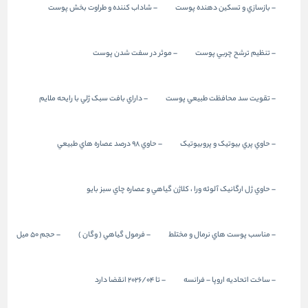
– بازسازي و تسکين دهنده پوست
– شاداب کننده و طراوت بخش پوست
– تنظيم ترشح چربي پوست
– موثر در سفت شدن پوست
– تقويت سد محافظت طبيعي پوست
– داراي بافت سبک ژلي با رايحه ملايم
– حاوي پري بيوتيک و پروبيوتيک
– حاوي 98 درصد عصاره هاي طبيعي
– حاوي ژل ارگانيک آلوئه ورا ، کلاژن گياهي و عصاره چاي سبز بايو
– مناسب پوست هاي نرمال و مختلط
– فرمول گياهي ( وگان )
– حجم 50 ميل
– ساخت اتحاديه اروپا – فرانسه
– تا 2026/04 انقضا دارد