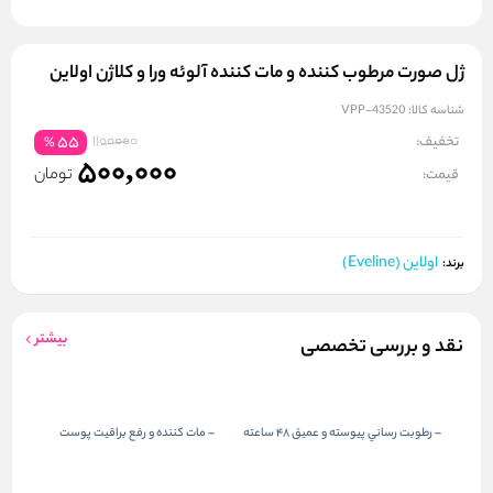
ژل صورت مرطوب کننده و مات کننده آلوئه ورا و کلاژن اولاین
شناسه کالا:
VPP-43520
1100000
تخفیف:
55
%
500,000
تومان
قیمت:
اولاین (Eveline)
برند:
بیشتر
نقد و بررسی تخصصی
– رطوبت رساني پيوسته و عميق 48 ساعته
– مات کننده و رفع براقيت پوست