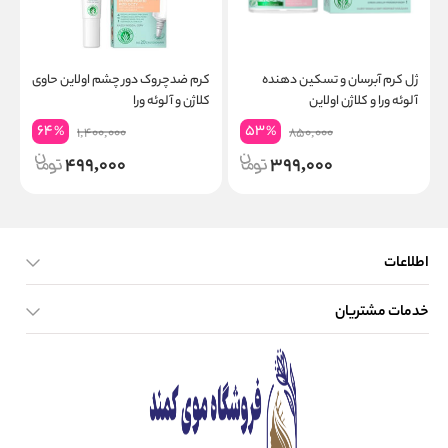
ژل کرم آبرسان و تسکین دهنده
کرم ضدچروک دور چشم اولاین حاوی
ت
آلوئه ورا و کلاژن اولاین
کلاژن و آلوئه ورا
64
53
%
%
1,400,000
850,000
499,000
399,000
اطلاعات
خدمات مشتریان
صفحه اصلی
تماس با ما
بلاگ
نحوه ارسال کالا