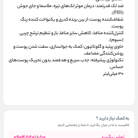
ضد لک قدرتمند:
درمان موثر لک‌های تیره، ملاسما و جای جوش
(PIH).
شفاف‌کننده پوست:
از بین برنده کدری و یکنواخت کننده رنگ
پوست.
کنترل‌کننده منافذ:
کاهش سایز منافذ باز و تنظیم ترشح چربی
(سبوم).
حاوی پپتید و گلوتاتیون:
کمک به جوانسازی، سفت شدن پوست و
روشن‌کنندگی مضاعف.
تکنولوژی پیشرفته:
جذب سریع و هدفمند بدون تحریک پوست‌های
حساس.
۳۰ میلی‌لیتر
به کمک نیاز دارید ؟
کافیست با ما در میان بگذارید تا شما را راهنمایی کنیم
09045201850
تماس بگیرید