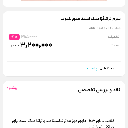
سرم ترانگزامیک اسید مدی کیوب
شناسه کالا:
VPP-43693
3650000
تخفیف:
12
%
3,200,000
تومان
قیمت:
پوست
دسته بندی:
بیشتر
نقد و بررسی تخصصی
غلظت بالای ۱۵٪:
حاوی دوز موثر نیاسینامید و ترانزامیک اسید برای
حداکثر اثربخشی.