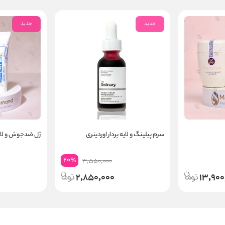
جدید
جدید
سرم پیلینگ و لایه بردار اوردینری
ژل ضدجوش و لایه
20
%
3,550,000
2,850,000
13,900