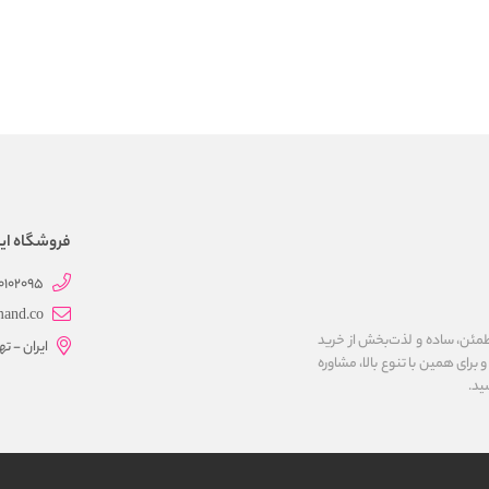
فروشگاه این
0102095
mand.co
مئن، ساده و لذت‌بخش از خرید
ایران - ت
برای همین با تنوع بالا، مشاوره
ید.