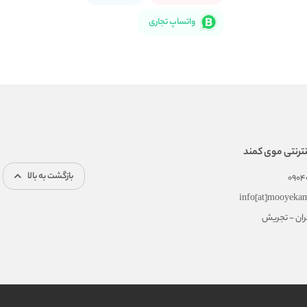
واتساپ تجاری
ترنتی موی کمند
بازگشت به بالا
0904
info[at]mooyeka
هران - تجریش