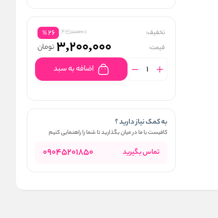
4300000
تخفیف:
26
%
3,200,000
تومان
قیمت:
اضافه به سبد
به کمک نیاز دارید ؟
کافیست با ما در میان بگذارید تا شما را راهنمایی کنیم
09045201850
تماس بگیرید