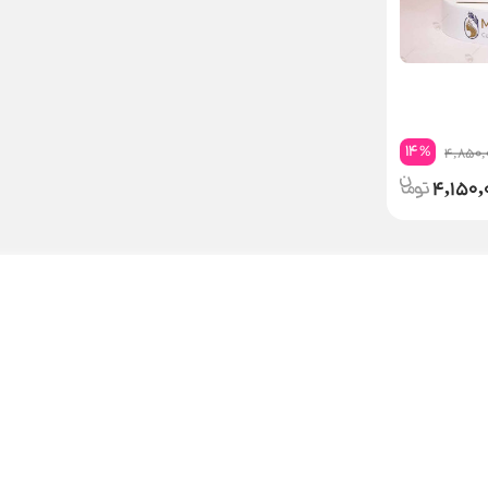
14
%
4,850,
4,150,