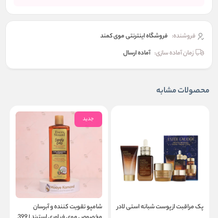
فروشنده:
فروشگاه اینترنتی موی کمند
زمان آماده سازی:
آماده ارسال
محصولات مشابه
جدید
پک مراقبت از پوست شبانه استی لادر
شامپو تقویت کننده و آبرسان
س
مخصوص موی فر اوری استرند | 399