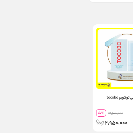
وبو tocobo
5
%
3,100,000
2,950,000