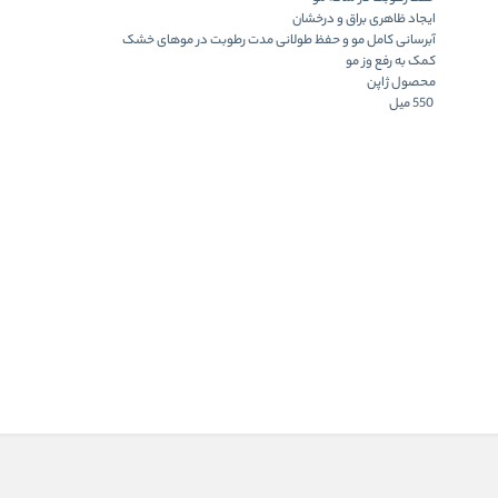
ایجاد ظاهری براق و درخشان
آبرسانی کامل مو و حفظ طولانی مدت رطوبت در موهای خشک
کمک به رفع وز مو
محصول ژاپن
550 میل