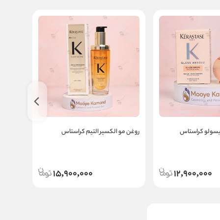
بسولو کراستاس
روغن مو الکسیر التیم کراستاس
روغن مو
15,900,000
12,900,000