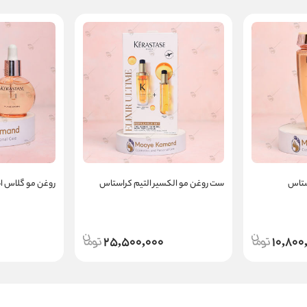
ستاس
ست روغن مو الکسیر التیم کراستاس
روغن مو گلاس ا
25,500,000
10,800