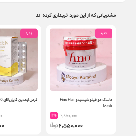
مشتریانی که از این مورد خریداری کرده اند
جدید
جدید
ماسک مو فینو شیسیدو Fino Hair
قرص ایمدین فایزر بالای 40 سال
Mask
11
%
00
2,850,000
00
2,550,000