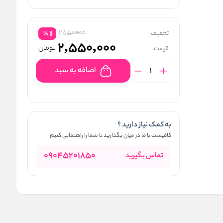
2850000
تخفیف:
11
%
2,550,000
تومان
قیمت:
اضافه به سبد
به کمک نیاز دارید ؟
کافیست با ما در میان بگذارید تا شما را راهنمایی کنیم
09045201850
تماس بگیرید