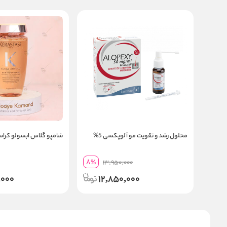
محلول رشد و تقویت مو آلوپکسی 5%
شامپو گلاس ابسولو کرا
8
%
13,950,000
,000
12,850,000