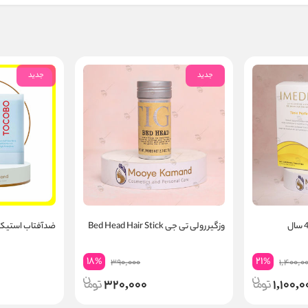
جدید
جدید
وزگیر رولی تی جی Bed Head Hair Stick
ضدآفتاب استیکی توک
18
21
%
%
390,000
1,400,0
320,000
1,100,0