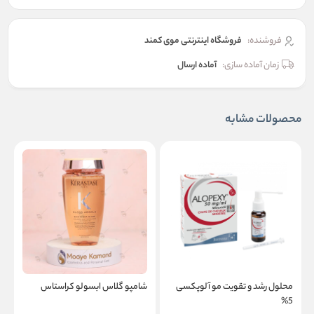
فروشنده:
فروشگاه اینترنتی موی کمند
زمان آماده سازی:
آماده ارسال
محصولات مشابه
محلول رشد و تقویت مو آلوپکسی
شامپو گلاس ابسولو کراستاس
س
5%
ک