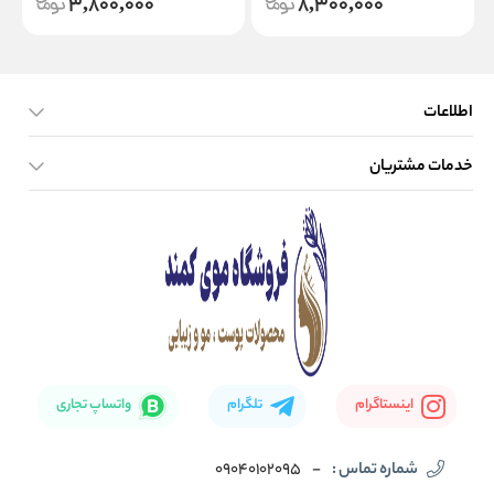
3,800,000
8,300,000
اطلاعات
خدمات مشتریان
صفحه اصلی
تماس با ما
بلاگ
نحوه ارسال کالا
اینستاگرام
تلگرام
واتساپ تجاری
شماره تماس :
-
09040102095