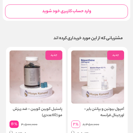
وارد حساب کاربری خود شوید
مشتریانی که از این مورد خریداری کرده اند
جدید
جدید
آمپول بیوتین و بپانتن بایر -
پاستیل کویین کویین - ضد ریزش
ق
اورجینال فرانسه
مو (60عددی)
16
2
%
4,500,000
%
8,450,000