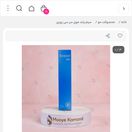
0
خانه
/
محصولات مو
/
سرم رشد موی سر سی پوری
1
/
3