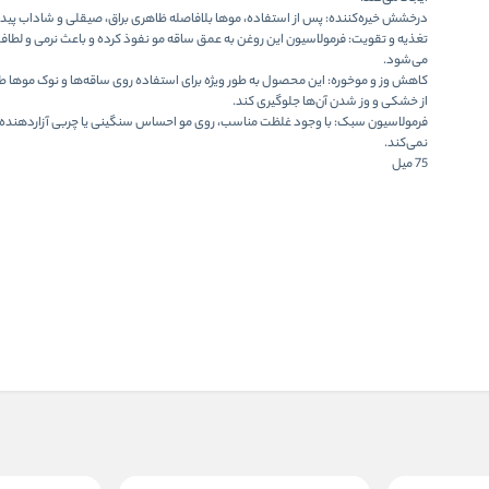
درخشش خیره‌کننده: پس از استفاده، موها بلافاصله ظاهری براق، صیقلی و شاداب پیدا 
تغذیه و تقویت: فرمولاسیون این روغن به عمق ساقه مو نفوذ کرده و باعث نرمی و لطاف
می‌شود.
کاهش وز و موخوره: این محصول به طور ویژه برای استفاده روی ساقه‌ها و نوک موها ط
از خشکی و وز شدن آن‌ها جلوگیری کند.
فرمولاسیون سبک: با وجود غلظت مناسب، روی مو احساس سنگینی یا چربی آزاردهنده 
نمی‌کند.
75 میل