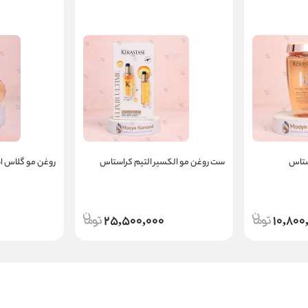
ستاس
ست روغن مو الکسیر التیم کراستاس
روغن مو گلاس ا
25,500,000
10,800