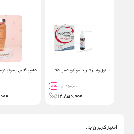
محلول رشد و تقویت مو آلوپکسی 5%
شامپو گلاس ابسولو کرا
8
%
13,950,000
,000
12,850,000
امتیاز کاربران به: