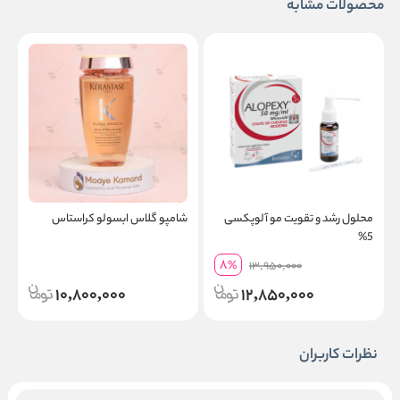
محصولات مشابه
محلول رشد و تقویت مو آلوپکسی
شامپو گلاس ابسولو کراستاس
س
5%
ک
8
%
13,950,000
10,800,000
12,850,000
نظرات کاربران