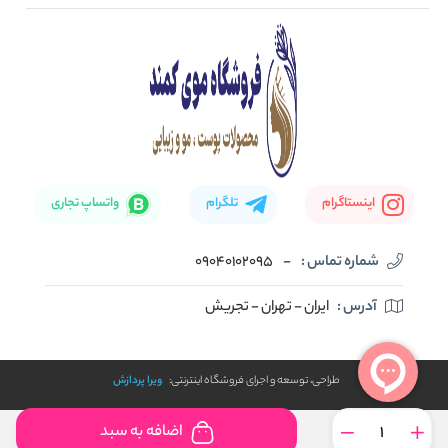
صفحه اصلی
تماس با ما
بلاگ
نحوه ارسال کالا
اینستاگرام
تلگرام
واتساپ تجاری
شماره تماس :
-
09040102095
آدرس :
ایران - تهران - تجریش
طراحی، توسعه و اجرای فروشگاه اینترنتی:
ویرا پردازش
اضافه به سبد