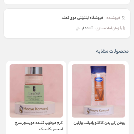
فروشنده:
فروشگاه اینترنتی موی کمند
زمان آماده سازی:
آماده ارسال
محصولات مشابه
روغن ژلی بدن کاکائو رادیانت وازلین
کرم مرطوب کننده مویسچر سرج
ک
اینتنس کلینیک
ک