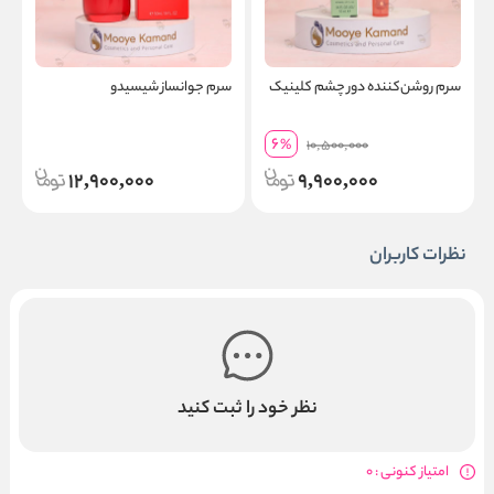
سرم روشن‌کننده دور چشم کلینیک
سرم جوانساز شیسیدو
ا
6
%
10,500,000
12,900,000
9,900,000
نظرات کاربران
نظر خود را ثبت کنید
امتیاز کنونی : 0