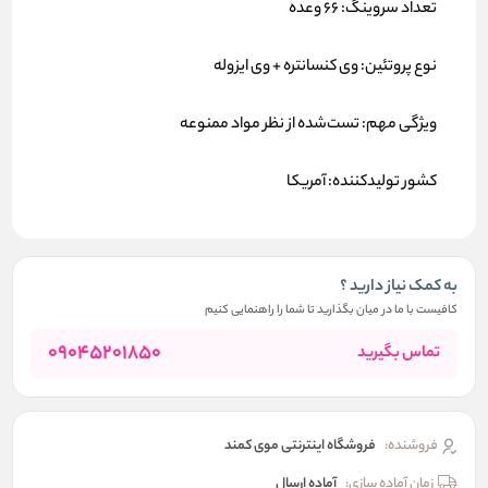
تعداد سروینگ:
۶۶ وعده
نوع پروتئین:
وی کنسانتره + وی ایزوله
ویژگی‌ مهم:
تست‌شده از نظر مواد ممنوعه
کشور تولیدکننده:
آمریکا
به کمک نیاز دارید ؟
کافیست با ما در میان بگذارید تا شما را راهنمایی کنیم
09045201850
تماس بگیرید
فروشنده:
فروشگاه اینترنتی موی کمند
زمان آماده سازی:
آماده ارسال