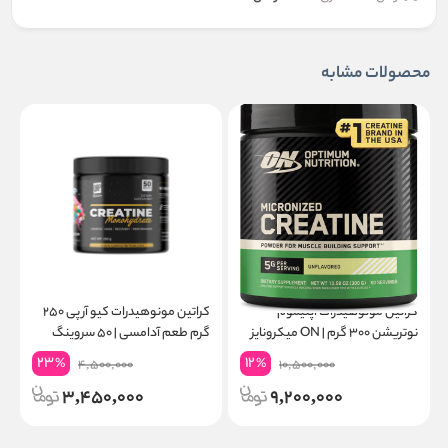
محصولات مشابه
کراتین مونوهیدرات اپتیموم
کراتین مونوهیدرات کیو آر پی ۲۵۰
نوتریشن ۳۰۰ گرم | ON میکرونایز
گرم طعم آدامسی | ۵۰ سروینگ
۶۰ سروینگ
گ
23
12
%
%
4,500,000
10,500,000
3,450,000
9,200,000