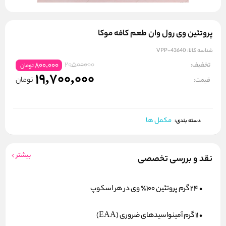
پروتئین وی رول وان طعم کافه موکا
شناسه کالا:
VPP-43640
20500000
تخفیف:
800,000
تومان
19,700,000
تومان
قیمت:
مکمل ها
دسته بندی:
بیشتر
نقد و بررسی تخصصی
• ۲۴ گرم پروتئین ۱۰۰٪ وی در هر اسکوپ
• ۱۱ گرم آمینواسیدهای ضروری (EAA)