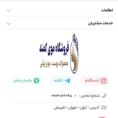
اطلاعات
خدمات مشتریان
صفحه اصلی
تماس با ما
بلاگ
نحوه ارسال کالا
اینستاگرام
تلگرام
واتساپ تجاری
شماره تماس :
-
09040102095
آدرس :
ایران - تهران - تجریش