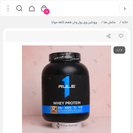
0
خانه
/
مکمل ها
/
پروتئین وی رول وان طعم کافه موکا
1
/
2