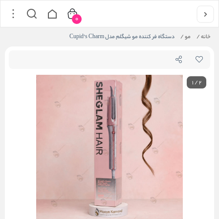
0
خانه
/
مو
/
دستگاه فر کننده مو شیگلم مدل Cupid’s Charm
1
/
2