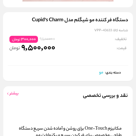
دستگاه فر کننده مو شیگلم مدل Cupid’s Charm
شناسه کالا:
VPP-43633
9800000
تخفیف:
300,000
تومان
9,500,000
تومان
قیمت:
مو
دسته بندی:
بیشتر
نقد و بررسی تخصصی
مکانیزم One‑Touch
برای روشن و آماده شدن سریع دستگاه
طراحی مخصوص برای
فر کردن سریع و یکنواخت مو