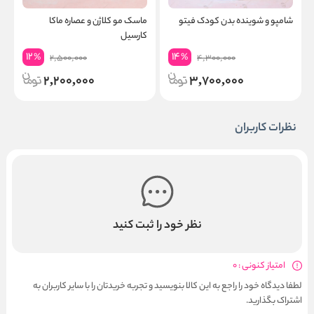
شامپو و شوینده بدن کودک فیتو
ماسک مو کلاژن و عصاره ماکا
ف
کارسیل
اس
12
14
%
%
2,500,000
4,300,000
2,200,000
3,700,000
نظرات کاربران
نظر خود را ثبت کنید
امتیاز کنونی : 0
لطفا دیدگاه خود را راجع به این کالا بنویسید و تجربه خریدتان را با سایر کاربران به
اشتراک بگذارید.