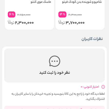
شامپو و شوینده بدن کودک فیتو
ماسک موی کنتو
ش
16
14
%
%
2,750,000
4,300,000
2,300,000
3,700,000
نظرات کاربران
نظر خود را ثبت کنید
امتیاز کنونی : 0
لطفا دیدگاه خود را راجع به این کالا بنویسید و تجربه خریدتان را با سایر کاربران به
اشتراک بگذارید.