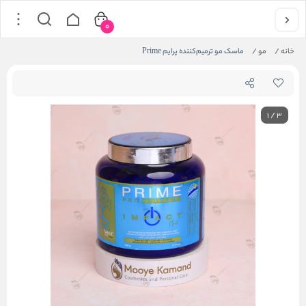
0
خانه
/
مو
/
ماسک مو ترمیم‌کننده پرایم Prime
1
/
3