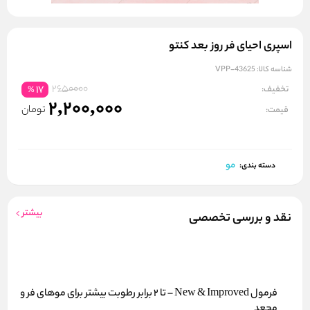
اسپری احیای فر روز بعد کنتو
شناسه کالا:
VPP-43625
2650000
تخفیف:
17
%
2,200,000
تومان
قیمت:
مو
دسته بندی:
بیشتر
نقد و بررسی تخصصی
فرمول
New & Improved – تا ۲ برابر رطوبت بیشتر
برای موهای فر و
مجعد