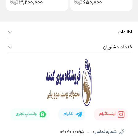
3,200,000
650,000
اطلاعات
خدمات مشتریان
صفحه اصلی
تماس با ما
بلاگ
نحوه ارسال کالا
اینستاگرام
تلگرام
واتساپ تجاری
شماره تماس :
-
09040102095