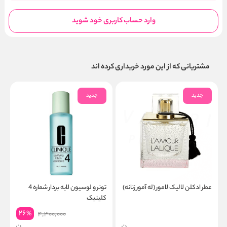
وارد حساب کاربری خود شوید
مشتریانی که از این مورد خریداری کرده اند
جدید
جدید
عطر ادکلن لالیک لامور (له آمور زنانه)
تونر و لوسیون لایه بردار شماره 4
ژ
کلینیک
چ
26
%
4,300,000