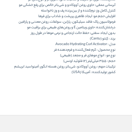
آبرسانی عمقی:
حاوی روغن آووکادو و شی‌باتر خالص برای رفع خشکی مو
کنترل کامل وز:
نرم‌کننده و از بین‌برنده پف و وز ناخواسته
افزایش حجم مو:
ایجاد ظاهری پرپشت و شاداب برای فرها
فرمولاسیون پاک:
فاقد سیلیکون، پارابن، سولفات، روغن معدنی و پارافین
درخشان‌کننده:
حاوی ویتامین E و روغن‌های طبیعی برای براقیت مو
بدون ایجاد سفتی:
حفظ حالت ارتجاعی و نرمی موها در طول روز
برند :
کِنتو (Cantu)
مدل :
Avocado Hydrating Curl Activator
نوع محصول :
کرم فعال‌کننده و فرم‌دهنده فر
نوع مو :
انواع موهای فر و مجعد (طبیعی)
حجم :
۳۵۵ میلی‌لیتر (۱۲ فلوئید اونس)
ترکیبات مهم :
روغن آووکادو، شی‌باتر، روغن هسته انگور، آمینواسید ابریشم
کشور تولیدکننده :
آمریکا (USA)