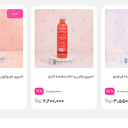
جدید
ه فر فیتو
اسپری شاین و حالت‌دهنده کنتو
اسپری مو رولون 
17
15
%
%
2,650,000
4,200,
2,200,000
3,550