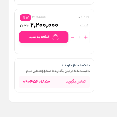
2650000
تخفیف:
17
%
2,200,000
تومان
قیمت:
اضافه به سبد
به کمک نیاز دارید ؟
کافیست با ما در میان بگذارید تا شما را راهنمایی کنیم
09045201850
تماس بگیرید