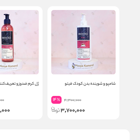
شامپو و شوینده بدن کودک فیتو
ژل کرم ضدوز و تعریف‌کنند
14
%
000
4,300,000
,000
3,700,000